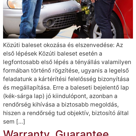
Közúti baleset okozása és elszenvedése: Az
első lépések Közúti baleset esetén a
legfontosabb első lépés a tényállás valamilyen
formában történő rögzítése, ugyanis a legelső
feladatunk a kártérítési felelősség bizonyítása
és megállapítása. Erre a baleseti bejelentő lap
(kék-sárga lap) jó kiindulópont, azonban a
rendőrség kihívása a biztosabb megoldás,
hiszen a rendőrség tud objektív, biztosító által
sem […]
Warranty, Guarantee,