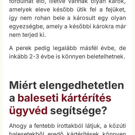
fordulhat elő, illetve vannak olyan károk,
amelyek eleve később ütik fel a fejüket,
így nem rohan bele a károsult egy olyan
egyezségbe, amely a későbbi károkra már
nem terjed ki.
A perek pedig legalább másfél évbe, de
inkább 2-3 évbe is könnyen beletelhetnek.
Miért elengedhetetlen
a
baleseti kártérítés
ügyvéd
segítsége?
Ahogy a fentebb írottakból látjuk, a közúti
balesetekből eredő kártérítések könnyen