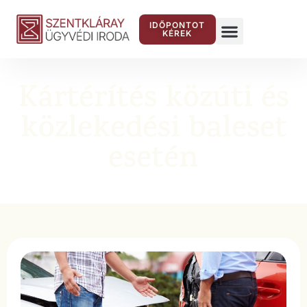
IDŐPONTOT
KÉREK
Kártérítés közúti és
közlekedési baleset
esetén