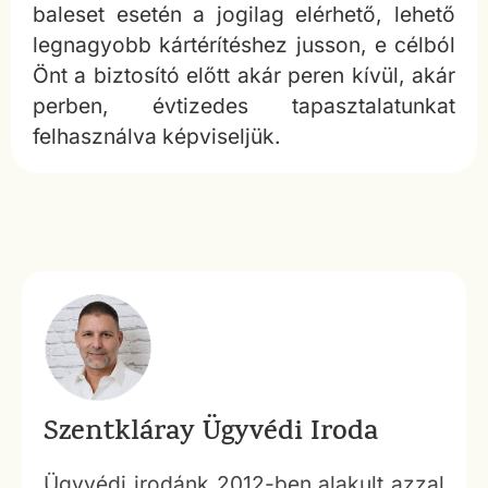
baleset esetén a jogilag elérhető, lehető
legnagyobb kártérítéshez jusson, e célból
Önt a biztosító előtt akár peren kívül, akár
perben, évtizedes tapasztalatunkat
felhasználva képviseljük.
Szentkláray Ügyvédi Iroda
Ügyvédi irodánk 2012-ben alakult azzal