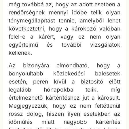
még továbbá az, hogy az adott esetben a
rendőrségnek mennyi időbe telik olyan
ténymegállapítást tennie, amelyből lehet
következtetni, hogy a károkozó valóban
felel-e a kárért, vagy ez nem olyan
egyértelmű és további vizsgálatok
kellenek.
Az bizonyára elmondható, hogy a
bonyolultabb közlekedési balesetek
esetén, peren kívül a biztosító előtt
legalább hónapokba telik, míg
értelmezhető kártérítéshez jut a károsult.
Megjegyezzük, hogy ez nem feltétlenül
rossz dolog, hiszen ilyen esetekben az
időmúlás miatt nagyobb kártérítés