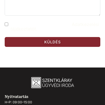
Elolvastam és elfogadom az
Adatkezelési
tájékoztatót.
KÜLDÉS
Nyitvatartás
H–P: 09:00–15:00