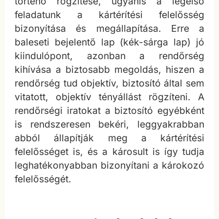
történő rögzítése, ugyanis a legelső
feladatunk a kártérítési felelősség
bizonyítása és megállapítása. Erre a
baleseti bejelentő lap (kék-sárga lap) jó
kiindulópont, azonban a rendőrség
kihívása a biztosabb megoldás, hiszen a
rendőrség tud objektív, biztosító által sem
vitatott, objektív tényállást rögzíteni. A
rendőrségi iratokat a biztosító egyébként
is rendszeresen bekéri, leggyakrabban
abból állapítják meg a kártérítési
felelősséget is, és a károsult is így tudja
leghatékonyabban bizonyítani a károkozó
felelősségét.