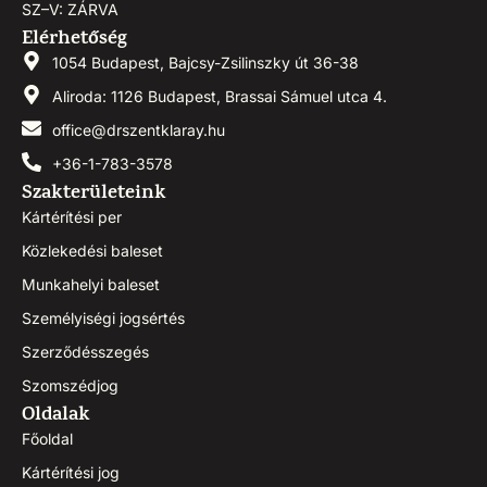
SZ–V: ZÁRVA
Elérhetőség
1054 Budapest, Bajcsy-Zsilinszky út 36-38
Aliroda: 1126 Budapest, Brassai Sámuel utca 4.
office@drszentklaray.hu
+36-1-783-3578
Szakterületeink
Kártérítési per
Közlekedési baleset
Munkahelyi baleset
Személyiségi jogsértés
Szerződésszegés
Szomszédjog
Oldalak
Főoldal
Kártérítési jog