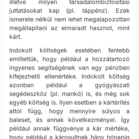
illetve milyen társadalombiztosítási
juttatásokat kap (pl. táppénz). Ezek
ismerete nélkül nem lehet megalapozottan
megállapítani az elmaradt hasznot, mint
kárt.
Indokolt költségek esetében fentebb
említettük, hogy például a hozzátartozó
ingyenes segítségének van egy pénzben
kifejezhető ellenértéke. Indokolt költség
azonban például a gyógyászati
segédeszköz (pl. mankó) is, és még sok
egyéb költség is. Ilyen esetben a kártérítés
attól függ, hogy mennyire súlyos a
baleset, és annak következményei. Így
például annak függvénye a kár mértéke,
hogy például a károsultnak hány hónapig