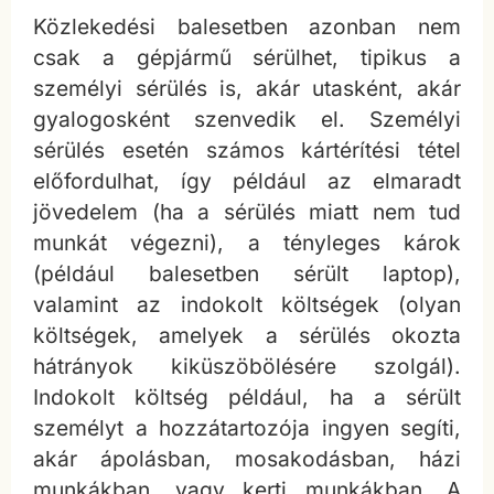
Közlekedési balesetben azonban nem
csak a gépjármű sérülhet, tipikus a
személyi sérülés is, akár utasként, akár
gyalogosként szenvedik el. Személyi
sérülés esetén számos kártérítési tétel
előfordulhat, így például az elmaradt
jövedelem (ha a sérülés miatt nem tud
munkát végezni), a tényleges károk
(például balesetben sérült laptop),
valamint az indokolt költségek (olyan
költségek, amelyek a sérülés okozta
hátrányok kiküszöbölésére szolgál).
Indokolt költség például, ha a sérült
személyt a hozzátartozója ingyen segíti,
akár ápolásban, mosakodásban, házi
munkákban, vagy kerti munkákban. A