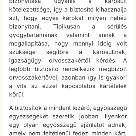
bizonyítása ugyanis a károsult
kötelezettsége, így a biztosító kihasználja
azt, hogy egyes károkat milyen nehéz
bizonyítani. Tipikusan a sérülés
gyógytartamának valamint annak a
megállapítása, hogy mennyi ideig volt
szüksége segítőre a károsultnak,
igazságügyi orvosszakértői kérdés. A
legtöbb biztosító rendelkezik megbízott
orvosszakértővel, azonban így is gyakori
a vita az ezzel kapcsolatos kártételek
körül.
A biztosítók a mindent lezáró, egyösszegű
egyezségeket szeretik jobban. Ilyenkor
egy olyan egyösszegű ajánlatot adnak,
amely nem feltétlenül fedez minden kárt,