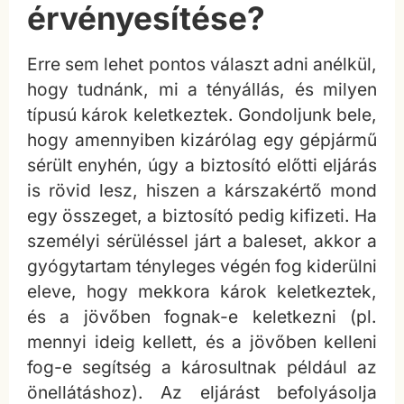
érvényesítése?
Erre sem lehet pontos választ adni anélkül,
hogy tudnánk, mi a tényállás, és milyen
típusú károk keletkeztek. Gondoljunk bele,
hogy amennyiben kizárólag egy gépjármű
sérült enyhén, úgy a biztosító előtti eljárás
is rövid lesz, hiszen a kárszakértő mond
egy összeget, a biztosító pedig kifizeti. Ha
személyi sérüléssel járt a baleset, akkor a
gyógytartam tényleges végén fog kiderülni
eleve, hogy mekkora károk keletkeztek,
és a jövőben fognak-e keletkezni (pl.
mennyi ideig kellett, és a jövőben kelleni
fog-e segítség a károsultnak például az
önellátáshoz). Az eljárást befolyásolja