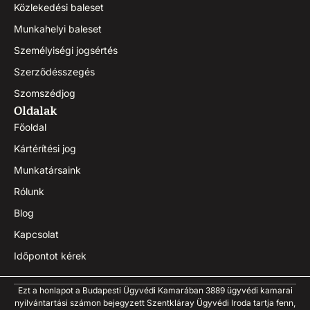
Közlekedési baleset
Munkahelyi baleset
Személyiségi jogsértés
Szerződésszegés
Szomszédjog
Oldalak
Főoldal
Kártérítési jog
Munkatársaink
Rólunk
Blog
Kapcsolat
Időpontot kérek
Ezt a honlapot a Budapesti Ügyvédi Kamarában 3889 ügyvédi kamarai
nyilvántartási számon bejegyzett Szentkláray Ügyvédi Iroda tartja fenn,