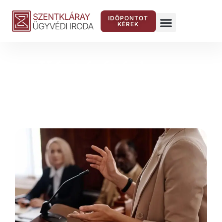
IDŐPONTOT
KÉREK
Kártérítési per