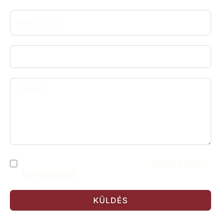
Elolvastam és elfogadom az
Adatkezelési
tájékoztatót.
KÜLDÉS