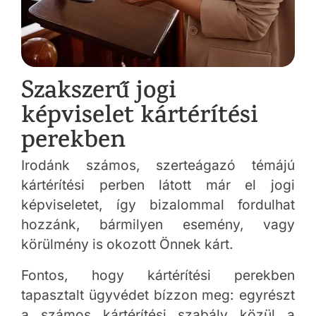
Szakszerű jogi
képviselet kártérítési
perekben
Irodánk számos, szerteágazó témájú
kártérítési perben látott már el jogi
képviseletet, így bizalommal fordulhat
hozzánk, bármilyen esemény, vagy
körülmény is okozott Önnek kárt.
Fontos, hogy kártérítési perekben
tapasztalt ügyvédet bízzon meg: egyrészt
a számos kártérítési szabály közül a